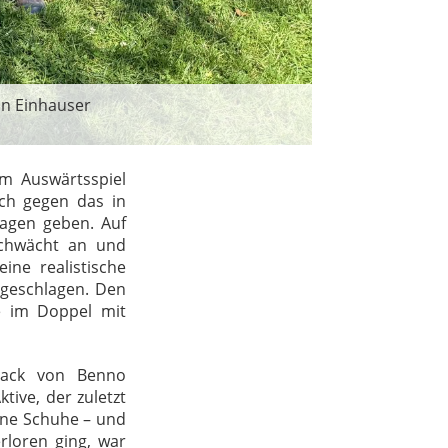
an Einhauser
em Auswärtsspiel
ch gegen das in
lagen geben. Auf
schwächt an und
ne realistische
 geschlagen.
Den
e im Doppel mit
back von Benno
tive, der zuletzt
ine Schuhe – und
loren ging, war