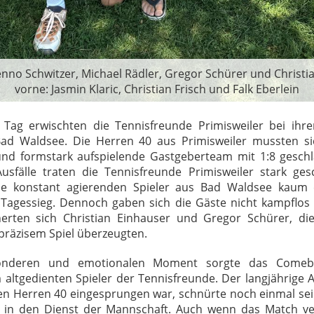
Benno Schwitzer, Michael Rädler, Gregor Schürer und Christi
vorne: Jasmin Klaric, Christian Frisch und Falk Eberlein
Tag erwischten die Tennisfreunde Primisweiler bei ihr
ad Waldsee. Die Herren 40 aus Primisweiler mussten si
nd formstark aufspielende Gastgeberteam mit 1:8 gesch
usfälle traten die Tennisfreunde
Primisweiler stark ge
ie konstant agierenden Spieler aus Bad Waldsee kaum ei
Tagessieg. Dennoch gaben sich die Gäste nicht kampflos
herten sich Christian Einhauser und Gregor Schürer, di
präzisem Spiel überzeugten.
onderen und emotionalen Moment sorgte das Come
 altgedienten Spieler der Tennisfreunde. Der langjährige Ak
den Herren 40 eingesprungen war, schnürte noch einmal se
nz in den Dienst der Mannschaft.
Auch wenn das Match ver