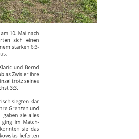
r am 10. Mai nach
erten sich einen
nem starken 6:3-
aus.
Klaric und Bernd
bias Zwisler ihre
nzel trotz seines
chst 3:3.
sch siegten klar
 ihre Grenzen und
 gaben sie alles
i ging im Match-
konnten sie das
owskis lieferten