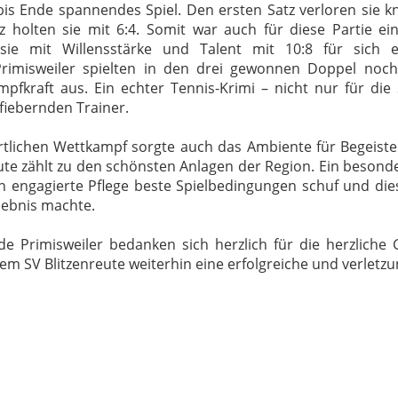
bis Ende spannendes Spiel. Den ersten Satz verloren sie k
z holten sie mit 6:4. Somit war auch für diese Partie ei
sie mit Willensstärke und Talent mit 10:8 für sich e
Primisweiler spielten in den drei gewonnen Doppel noch
pfkraft aus. Ein echter Tennis-Krimi – nicht nur für die 
tfiebernden Trainer.
lichen Wettkampf sorgte auch das Ambiente für Begeiste
ute zählt zu den schönsten Anlagen der Region. Ein besond
en engagierte Pflege beste Spielbedingungen schuf und die
lebnis machte.
de Primisweiler bedanken sich herzlich für die herzliche 
 SV Blitzenreute weiterhin eine erfolgreiche und verletzun