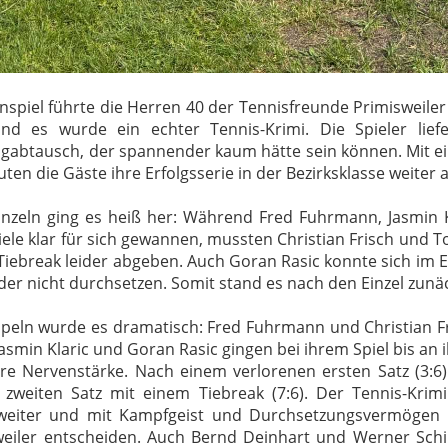
nspiel führte die Herren 40 der Tennisfreunde Primisweile
und es wurde ein echter Tennis-Krimi. Die Spieler lief
gabtausch, der spannender kaum hätte sein können. Mit ei
ten die Gäste ihre Erfolgsserie in der Bezirksklasse weiter 
Einzeln ging es heiß her: Während Fred Fuhrmann, Jasmin 
iele klar für sich gewannen, mussten Christian Frisch und To
Tiebreak leider abgeben. Auch Goran Rasic konnte sich im Ei
der nicht durchsetzen. Somit stand es nach den Einzel zunä
peln wurde es dramatisch: Fred Fuhrmann und Christian Fri
 Jasmin Klaric und Goran Rasic gingen bei ihrem Spiel bis an
re Nervenstärke. Nach einem verlorenen ersten Satz (3:6)
zweiten Satz mit einem Tiebreak (7:6). Der Tennis-Krim
) weiter und mit Kampfgeist und Durchsetzungsvermögen 
sweiler entscheiden. Auch Bernd Deinhart und Werner Schik