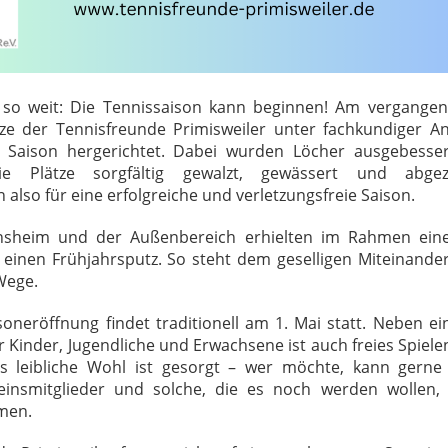
d so weit: Die Tennissaison kann beginnen! Am vergang
ze der Tennisfreunde Primisweiler unter fachkundiger An
e Saison hergerichtet. Dabei wurden Löcher ausgebesser
die Plätze sorgfältig gewalzt, gewässert und abg
also für eine erfolgreiche und verletzungsfreie Saison.
nsheim und der Außenbereich erhielten im Rahmen ei
s einen Frühjahrsputz. So steht dem geselligen Miteinande
Wege.
aisoneröffnung findet traditionell am 1. Mai
statt. Neben e
r Kinder, Jugendliche und Erwachsene ist auch freies Spiele
s leibliche Wohl ist gesorgt – wer möchte, kann gerne 
reinsmitglieder und solche, die es noch werden wollen,
mmen.